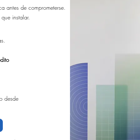
ica antes de comprometerse.
 que instalar.
as.
dito
ro desde