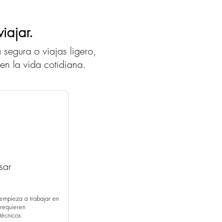
iajar.
 segura o viajas ligero,
en la vida cotidiana.
ano.
viles y más.
sar
y empieza a trabajar en
 requieren
técnicos.