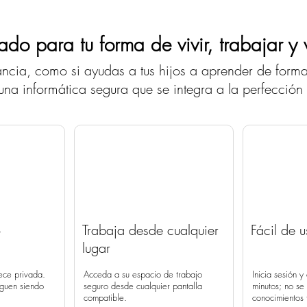
ado para tu forma de vivir, trabajar y v
tancia, como si ayudas a tus hijos a aprender de forma
na informática segura que se integra a la perfección 
Comienza hoy mismo tu experiencia con productividad al alcance de tu m
Suscríbete y accede a un escritorio Windows en tu televisor, dispositivos mó
Más información.
o
Trabaja desde cualquier
Fácil de u
lugar
ece privada.
Acceda a su espacio de trabajo
Inicia sesión 
iguen siendo
seguro desde cualquier pantalla
minutos; no se
compatible.
conocimientos 