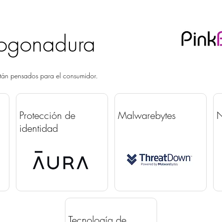
ogonadura
tán pensados para el consumidor.
Protección
de
Malwarebytes
N
identidad
Tecnología de