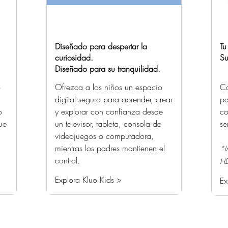
Diseñado para despertar la
Tu
curiosidad.
Su
Diseñado para su tranquilidad.
o
Ofrezca a los niños un espacio
Co
digital seguro para aprender, crear
pa
o
y explorar con confianza desde
co
ue
un televisor, tableta, consola de
se
videojuegos o computadora,
mientras los padres mantienen el
*I
control.
HD
Explora Kluo Kids >
Ex