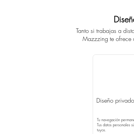
Suscríbete hoy
Diseñ
Tanto si trabajas a dis
Mazzzing te ofrece u
Ver planos
Comprar en la tienda
Diseño privad
¡Cluo Edition 2 ya está
disponible!
Tu navegación perman
Tus datos personales s
Comprar en la tienda
tuyos.