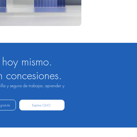
a hoy mismo.
n concesiones.
lla y segura de trabajar, aprender y
gratuita
Explora CLUO