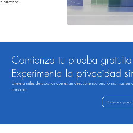
n privados.
Comienza tu prueba gratuit
Experimenta la privacidad si
Únete a miles de usuarios que están descubriendo una forma más senci
conectar.
Comience su prueba 