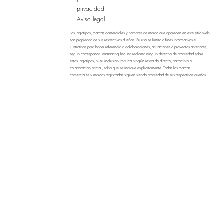
privacidad
Aviso legal
Los logotipos, marcas comerciales y nombres de marca que aparecen en este sitio web
son propiedad de sus respectivos dueños. Su uso se limita a fines informativos e
ilustrativos para hacer referencia a colaboraciones, afiliaciones o proyectos anteriores,
según corresponda. Mazzzing Inc. no reclama ningún derecho de propiedad sobre
estos logotipos, ni su inclusión implica ningún respaldo directo, patrocinio o
colaboración oficial, salvo que se indique explícitamente. Todas las marcas
comerciales y marcas registradas siguen siendo propiedad de sus respectivos dueños.
Si usted es el propietario de un logotipo que aparece en este sitio y desea solicitar su
eliminación, póngase en contacto con nosotros en
info@mazzzing.com
y atenderemos
su solicitud a la brevedad. Al utilizar este sitio web, usted reconoce que Mazzzing Inc.
no asume ninguna responsabilidad por el uso no autorizado o la tergiversación de
logotipos y marcas de terceros.