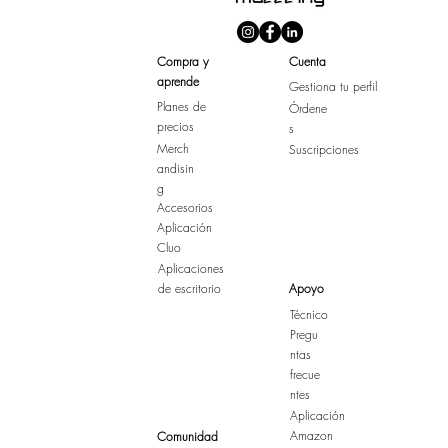
Compra y
Cuenta
aprende
Gestiona tu perfil
Planes de
Órdene
precios
s
Merch
Suscripciones
andisin
g
Accesorios
Aplicación
Cluo
Aplicaciones
de escritorio
Apoyo
Técnico
Pregu
ntas
frecue
ntes
Aplicación
Amazon
Comunidad