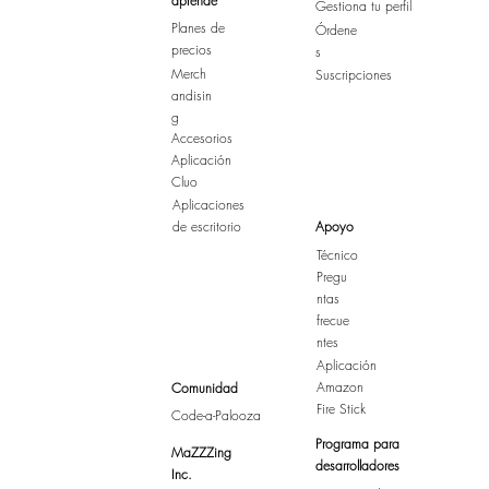
aprende
Gestiona tu perfil
Planes de
Órdene
precios
s
Merch
Suscripciones
andisin
g
Accesorios
Aplicación
Cluo
Aplicaciones
de escritorio
Apoyo
Técnico
Pregu
ntas
frecue
ntes
Aplicación
Amazon
Comunidad
Fire Stick
Code-a-Palooza
Programa para
MaZZZing
desarrolladores
Inc.