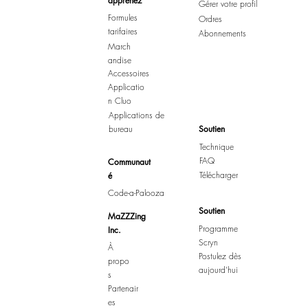
apprenez
Gérer votre profil
Formules
Ordres
tarifaires
Abonnements
March
andise
Accessoires
Applicatio
n Cluo
Applications de
bureau
Soutien
Technique
FAQ
Communaut
Télécharger
é
Code-a-Palooza
Soutien
MaZZZing
Programme
Inc.
Scryn
À
Postulez dès
propo
aujourd'hui
s
Partenair
es