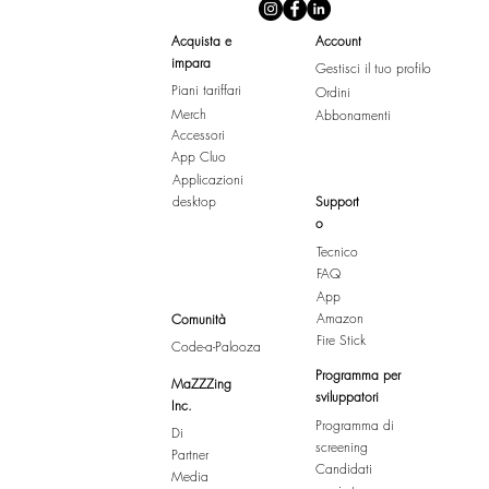
Acquista e
Account
impara
Gestisci il tuo profilo
Piani tariffari
Ordini
Merch
Abbonamenti
Accessori
App Cluo
Applicazioni
desktop
Support
o
Tecnico
FAQ
App
Amazon
Comunità
Fire Stick
Code-a-Palooza
Programma per
MaZZZing
sviluppatori
Inc.
Programma di
Di
screening
Partner
Candidati
Media