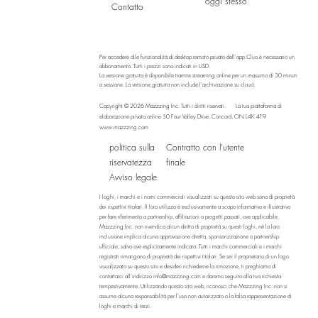
oggi stesso
Contatto
Per accedere alle funzionalità di desktop remoto privato dell'app Cluo è necessario un
abbonamento. Tutti i prezzi sono indicati in USD.
La versione gratuita è disponibile tramite streaming online per un massimo di 30 minuti
a sessione. La versione gratuita non include l'archiviazione su cloud.
Copyright © 2026 Mazzzing Inc.
Tutti i diritti riservati.
La tua piattaforma di
elaborazione privata online
50 Four Valley Drive, Concord, ON L4K 4T9
www.mazzzing.com
politica sulla
Contratto con l'utente
riservatezza
finale
Avviso legale
I loghi, i marchi e i nomi commerciali visualizzati su questo sito web sono di proprietà
dei rispettivi titolari. Il loro utilizzo è esclusivamente a scopo informativo e illustrativo
per fare riferimento a partnership, affiliazioni o progetti passati, ove applicabile.
Mazzzing Inc. non rivendica alcun diritto di proprietà su questi loghi, né la loro
inclusione implica alcuna approvazione diretta, sponsorizzazione o partnership
ufficiale, salvo ove esplicitamente indicato. Tutti i marchi commerciali e i marchi
registrati rimangono di proprietà dei rispettivi titolari. Se sei il proprietario di un logo
visualizzato su questo sito e desideri richiederne la rimozione, ti preghiamo di
contattarci all'indirizzo
info@mazzzing.com
e daremo seguito alla tua richiesta
tempestivamente. Utilizzando questo sito web, riconosci che Mazzzing Inc. non si
assume alcuna responsabilità per l'uso non autorizzato o la falsa rappresentazione di
loghi e marchi di terzi.