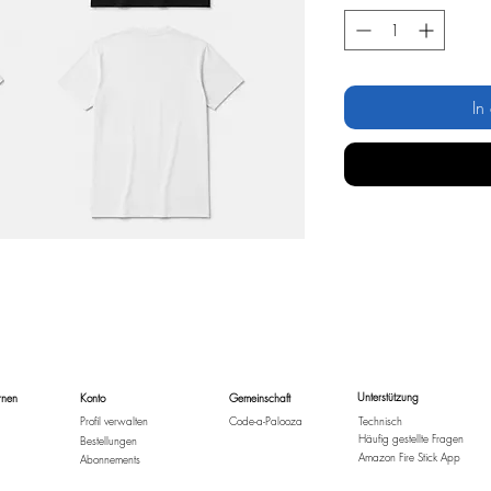
In
Unterstützung
rnen
Konto
Gemeinschaft
Profil verwalten
Code-a-Palooza
Technisch
Häufig gestellte Fragen
Bestellungen
Amazon Fire Stick App
Abonnements