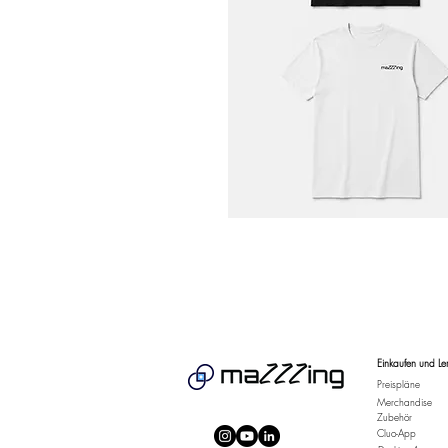
Einkaufen und Le
Preispläne
Merchandise
Zubehör
Cluo-App