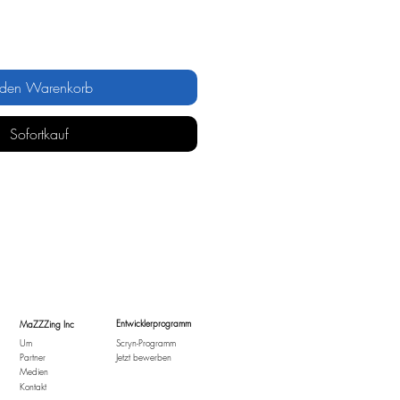
 den Warenkorb
Sofortkauf
Entwicklerprogramm
MaZZZing Inc
Um
Scryn-Programm
Partner
Jetzt bewerben
Medien
Kontakt