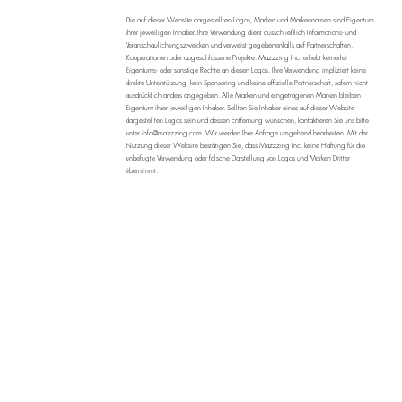
Die auf dieser Website dargestellten Logos, Marken und Markennamen sind Eigentum
ihrer jeweiligen Inhaber. Ihre Verwendung dient ausschließlich Informations- und
Veranschaulichungszwecken und verweist gegebenenfalls auf Partnerschaften,
Kooperationen oder abgeschlossene Projekte. Mazzzing Inc. erhebt keinerlei
Eigentums- oder sonstige Rechte an diesen Logos. Ihre Verwendung impliziert keine
direkte Unterstützung, kein Sponsoring und keine offizielle Partnerschaft, sofern nicht
ausdrücklich anders angegeben. Alle Marken und eingetragenen Marken bleiben
Eigentum ihrer jeweiligen Inhaber. Sollten Sie Inhaber eines auf dieser Website
dargestellten Logos sein und dessen Entfernung wünschen, kontaktieren Sie uns bitte
unter
info@mazzzing.com
. Wir werden Ihre Anfrage umgehend bearbeiten. Mit der
Nutzung dieser Website bestätigen Sie, dass Mazzzing Inc. keine Haftung für die
unbefugte Verwendung oder falsche Darstellung von Logos und Marken Dritter
übernimmt.