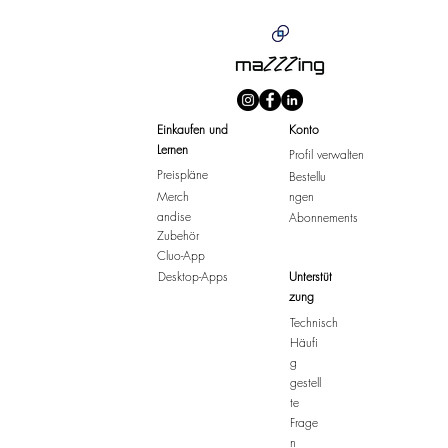
Einkaufen und
Konto
Lernen
Profil verwalten
Preispläne
Bestellu
Merch
ngen
andise
Abonnements
Zubehör
Cluo-App
Desktop-Apps
Unterstüt
zung
Technisch
Häufi
g
gestell
te
Frage
n